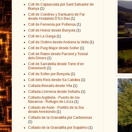
Coll de Capsacosta por Sant Salvador de
Bianya
(1)
Coll de Condreu y Santuario de Far
desde Hostalets D'En Bas
(1)
Coll de Femenía por Pollensa
(1)
Coll de Honor desde Bunyola
(1)
Coll de La Garga
(1)
Coll de Ordino desde Andorra la Vella
(1)
Coll de Puig Major desde Soller
(1)
Coll de Rates desde Parcent y Tossal
dels Diners
(1)
Coll de Sarratella desde Torre d'en
Domenech
(1)
Coll de Soller por Bunyola
(1)
Coll dels Reis desde Sa Calobra
(1)
Collada Beixalis desde Vila
(1)
Collada Llomena desde Sellañu
(1)
Collado Argibiela - Puerto de los
Navarros - Refugio de Linza
(1)
Collado de Asón - Portillo de la Sía
desde Arredondo
(1)
Collado de la Granatilla por Carboneras
(1)
Collado de la Granatilla por Sopalmo
(1)