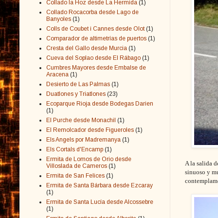
Collado la Hoz desde La Hermida
(1)
Collado Rocacorba desde Lago de
Banyoles
(1)
Colls de Coubet i Cannes desde Olot
(1)
Comparador de altimetrías de puertos
(1)
Cresta del Gallo desde Murcia
(1)
Cueva del Soplao desde El Rábago
(1)
Cumbres Mayores desde Embalse de
Aracena
(1)
Desierto de Las Palmas
(1)
Duatlones y Triatlones
(23)
Ecoparque Rioja desde Bodegas Darien
(1)
El Purche desde Monachil
(1)
El Remolcador desde Figueroles
(1)
Els Angels por Madremanya
(1)
Els Cortals d'Encamp
(1)
Ermita de Lomos de Orio desde
A la salida 
Villoslada de Cameros
(1)
sinuoso y mu
Ermita de San Felices
(1)
contemplamos
Ermita de Santa Bárbara desde Ezcaray
(1)
Ermita de Santa Lucía desde Alcossebre
(1)