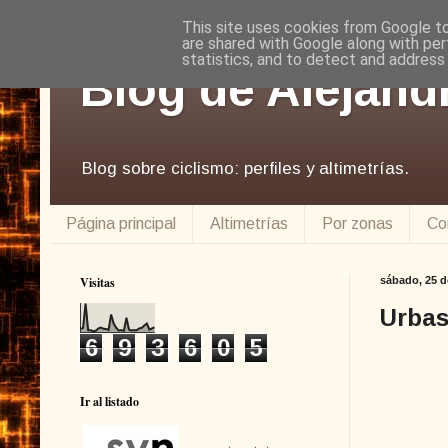
This site uses cookies from Google to 
are shared with Google along with per
statistics, and to detect and address
Blog de Alejand
Blog sobre ciclismo: perfiles y altimetrías.
Página principal
Altimetrías
Por zonas
Co
Visitas
sábado, 25 d
Urbas
6
9
3
6
0
5
Ir al listado