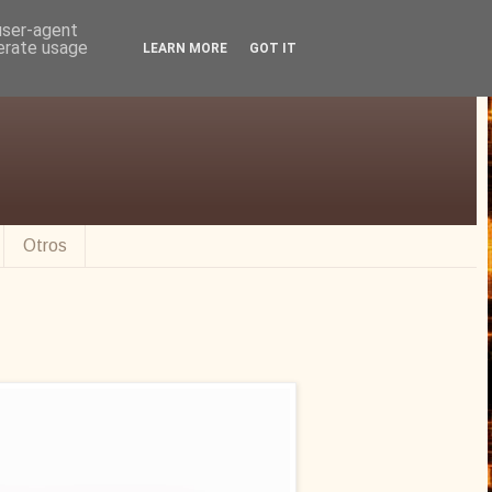
 user-agent
nerate usage
LEARN MORE
GOT IT
Otros