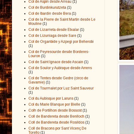
Col de Aspin desde Arreau
(1)
Col de Burdinkurutzeta
(1)
Col de Ibardin desde Bera
(1)
Col de la Pierre de Saint Martin desde Le
Mouline
(1)
Col de Lizarrieta desde Etxalar
(1)
Col de Lizuniaga desde Sare
(1)
Col de Organbide y Azpegi por Beherobi
(1)
Col de Peyresourde desde Borderes-
Louron
(1)
Col de Saint Ignace desde Ascain
(1)
Col de Soulor y Aubisque desde Arrens
(1)
Col de Tentes desde Gedre (circo de
Gavarnie)
(1)
Col de Tourmalet por Luz Saint Sauveur
(1)
Col du Aubisque por Laruns
(1)
Col du Marie Blanque por Bielle
(1)
Colh de Portilhon desde Bossost
(1)
Coll de Bandereta desde Benlloch
(1)
Coll de Bandereta desde Rosildos
(1)
Coll de Bracons por Sant Vicenç De
Torello
(1)