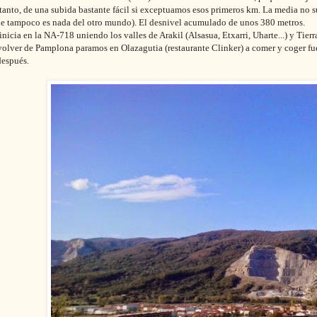
r tanto, de una subida bastante fácil si exceptuamos esos primeros km. La media no
ue tampoco es nada del otro mundo). El desnivel acumulado de unos 380 metros.
inicia en la NA-718 uniendo los valles de Arakil (Alsasua, Etxarri, Uharte...) y Tierra
olver de Pamplona paramos en Olazagutia (restaurante Clinker) a comer y coger fue
después.