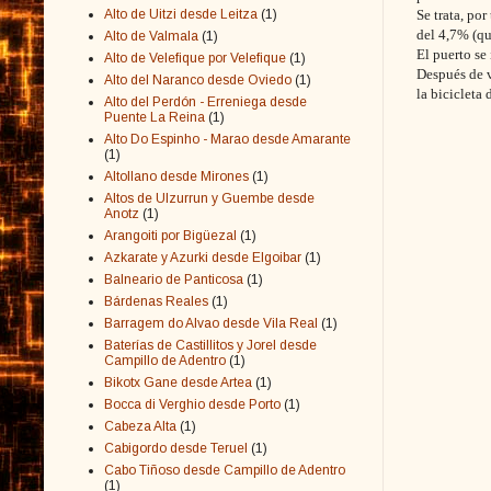
Alto de Uitzi desde Leitza
(1)
Se trata, po
del 4,7% (q
Alto de Valmala
(1)
El puerto se 
Alto de Velefique por Velefique
(1)
Después de v
Alto del Naranco desde Oviedo
(1)
la bicicleta 
Alto del Perdón - Erreniega desde
Puente La Reina
(1)
Alto Do Espinho - Marao desde Amarante
(1)
Altollano desde Mirones
(1)
Altos de Ulzurrun y Guembe desde
Anotz
(1)
Arangoiti por Bigüezal
(1)
Azkarate y Azurki desde Elgoibar
(1)
Balneario de Panticosa
(1)
Bárdenas Reales
(1)
Barragem do Alvao desde Vila Real
(1)
Baterías de Castillitos y Jorel desde
Campillo de Adentro
(1)
Bikotx Gane desde Artea
(1)
Bocca di Verghio desde Porto
(1)
Cabeza Alta
(1)
Cabigordo desde Teruel
(1)
Cabo Tiñoso desde Campillo de Adentro
(1)