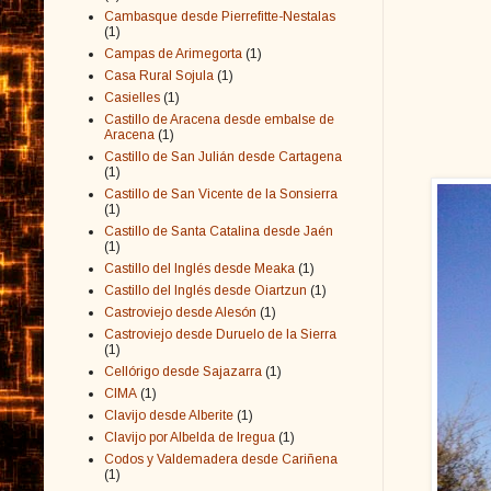
Cambasque desde Pierrefitte-Nestalas
(1)
Campas de Arimegorta
(1)
Casa Rural Sojula
(1)
Casielles
(1)
Castillo de Aracena desde embalse de
Aracena
(1)
Castillo de San Julián desde Cartagena
(1)
Castillo de San Vicente de la Sonsierra
(1)
Castillo de Santa Catalina desde Jaén
(1)
Castillo del Inglés desde Meaka
(1)
Castillo del Inglés desde Oiartzun
(1)
Castroviejo desde Alesón
(1)
Castroviejo desde Duruelo de la Sierra
(1)
Cellórigo desde Sajazarra
(1)
CIMA
(1)
Clavijo desde Alberite
(1)
Clavijo por Albelda de Iregua
(1)
Codos y Valdemadera desde Cariñena
(1)