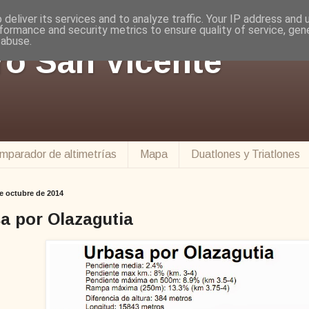
deliver its services and to analyze traffic. Your IP address and
formance and security metrics to ensure quality of service, ge
 abuse.
ro San Vicente
mparador de altimetrías
Mapa
Duatlones y Triatlones
e octubre de 2014
a por Olazagutia