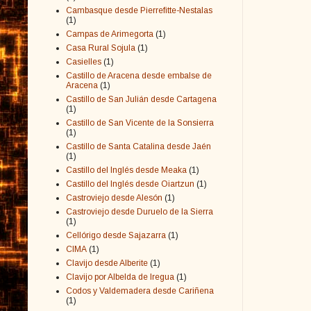
Cambasque desde Pierrefitte-Nestalas
(1)
Campas de Arimegorta
(1)
Casa Rural Sojula
(1)
Casielles
(1)
Castillo de Aracena desde embalse de
Aracena
(1)
Castillo de San Julián desde Cartagena
(1)
Castillo de San Vicente de la Sonsierra
(1)
Castillo de Santa Catalina desde Jaén
(1)
Castillo del Inglés desde Meaka
(1)
Castillo del Inglés desde Oiartzun
(1)
Castroviejo desde Alesón
(1)
Castroviejo desde Duruelo de la Sierra
(1)
Cellórigo desde Sajazarra
(1)
CIMA
(1)
Clavijo desde Alberite
(1)
Clavijo por Albelda de Iregua
(1)
Codos y Valdemadera desde Cariñena
(1)