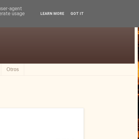
 user-agent
nerate usage
LEARN MORE
GOT IT
Otros