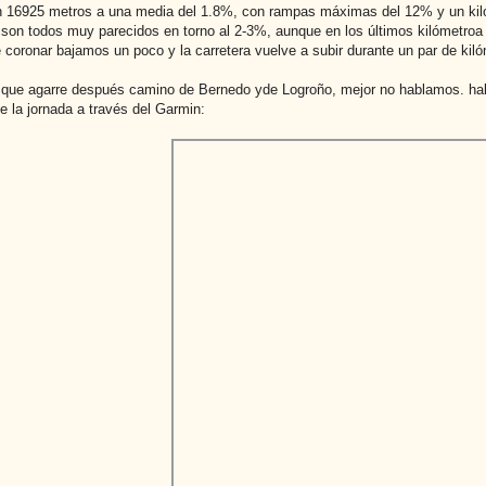
n 16925 metros a una media del 1.8%, con rampas máximas del 12% y un kilóm
son todos muy parecidos en torno al 2-3%, aunque en los últimos kilómetro
coronar bajamos un poco y la carretera vuelve a subir durante un par de kilóm
 que agarre después camino de Bernedo yde Logroño, mejor no hablamos. habl
e la jornada a través del Garmin: