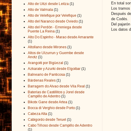
En total so
Alto de Uitzi desde Leitza
(1)
Los tramos 
Alto de Valmala
(1)
Después de 
Alto de Velefique por Velefique
(1)
de Codés.
Alto del Naranco desde Oviedo
(1)
Del pajarón
Alto del Perdón - Erreniega desde
Los datos d
Puente La Reina
(1)
Alto Do Espinho - Marao desde Amarante
(1)
Altollano desde Mirones
(1)
Altos de Ulzurrun y Guembe desde
Anotz
(1)
Arangoiti por Bigüezal
(1)
Azkarate y Azurki desde Elgoibar
(1)
Balneario de Panticosa
(1)
Bárdenas Reales
(1)
Barragem do Alvao desde Vila Real
(1)
Baterías de Castillitos y Jorel desde
Campillo de Adentro
(1)
Bikotx Gane desde Artea
(1)
Bocca di Verghio desde Porto
(1)
Cabeza Alta
(1)
Cabigordo desde Teruel
(1)
Cabo Tiñoso desde Campillo de Adentro
(1)