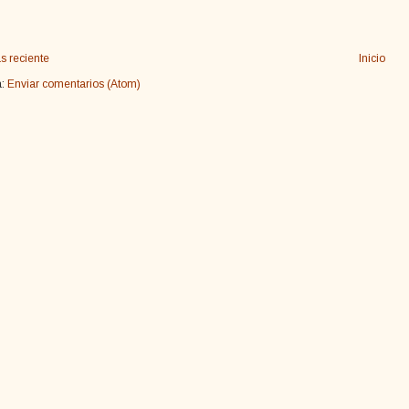
s reciente
Inicio
a:
Enviar comentarios (Atom)