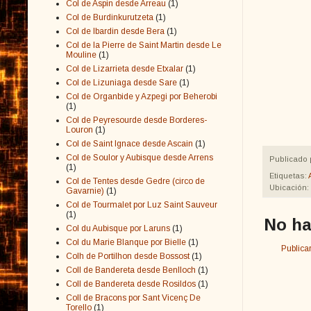
Col de Aspin desde Arreau
(1)
Col de Burdinkurutzeta
(1)
Col de Ibardin desde Bera
(1)
Col de la Pierre de Saint Martin desde Le
Mouline
(1)
Col de Lizarrieta desde Etxalar
(1)
Col de Lizuniaga desde Sare
(1)
Col de Organbide y Azpegi por Beherobi
(1)
Col de Peyresourde desde Borderes-
Louron
(1)
Col de Saint Ignace desde Ascain
(1)
Col de Soulor y Aubisque desde Arrens
Publicado 
(1)
Etiquetas:
Col de Tentes desde Gedre (circo de
Ubicación:
Gavarnie)
(1)
Col de Tourmalet por Luz Saint Sauveur
(1)
No ha
Col du Aubisque por Laruns
(1)
Col du Marie Blanque por Bielle
(1)
Publica
Colh de Portilhon desde Bossost
(1)
Coll de Bandereta desde Benlloch
(1)
Coll de Bandereta desde Rosildos
(1)
Coll de Bracons por Sant Vicenç De
Torello
(1)