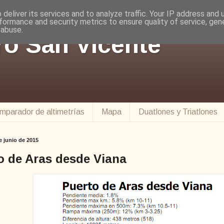
deliver its services and to analyze traffic. Your IP address and
formance and security metrics to ensure quality of service, ge
 abuse.
ro San Vicente
mparador de altimetrías
Mapa
Duatlones y Triatlones
e junio de 2015
o de Aras desde Viana