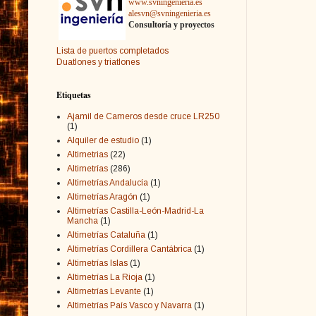
www.svningenieria.es
alesvn@svningenieria.es
Consultoría y proyectos
Lista de puertos completados
Duatlones y triatlones
Etiquetas
Ajamil de Cameros desde cruce LR250
(1)
Alquiler de estudio
(1)
Altimetrias
(22)
Altimetrías
(286)
Altimetrías Andalucía
(1)
Altimetrías Aragón
(1)
Altimetrías Castilla-León-Madrid-La
Mancha
(1)
Altimetrías Cataluña
(1)
Altimetrías Cordillera Cantábrica
(1)
Altimetrías Islas
(1)
Altimetrías La Rioja
(1)
Altimetrías Levante
(1)
Altimetrías País Vasco y Navarra
(1)