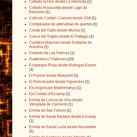
Collado la Hoz desde La Hermida
(1)
Collado Rocacorba desde Lago de
Banyoles
(1)
Colls de Coubet i Cannes desde Olot
(1)
Comparador de altimetrías de puertos
(1)
Cresta del Gallo desde Murcia
(1)
Cueva del Soplao desde El Rábago
(1)
Cumbres Mayores desde Embalse de
Aracena
(1)
Desierto de Las Palmas
(1)
Duatlones y Triatlones
(23)
Ecoparque Rioja desde Bodegas Darien
(1)
El Purche desde Monachil
(1)
El Remolcador desde Figueroles
(1)
Els Angels por Madremanya
(1)
Els Cortals d'Encamp
(1)
Ermita de Lomos de Orio desde
Villoslada de Cameros
(1)
Ermita de San Felices
(1)
Ermita de Santa Bárbara desde Ezcaray
(1)
Ermita de Santa Lucía desde Alcossebre
(1)