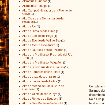
Altimetrias Pirineos
(1)
Altimetrías Portugal
(1)
Alto Campoó - Mirador de la Fuente del
Chivo
(1)
Alto Cruz de la Demanda desde
Posadas
(1)
Alto de Ajo
(1)
Alto de Dima desde Dima
(1)
Alto de Ebo desde Pego
(1)
Alto de Ebo desde Vall de Ebo
(1)
Alto de Goñi desde Anotz
(1)
Alto de Jaurrieta desde Ezcaroz
(1)
Alto de la Pradilla por Fresneda del Río
Tirón
(1)
Alto de la Pradilla por Valgañon
(1)
Alto de la Tornería desde Llanes
(1)
Alto de Lamores desde Fitero
(1)
Alto de Laza desde Izalzu
(1)
Alto de Leitza desde Leitza
(1)
Alto de Meano de Santa Cruz de
Completamos
Campezo
(1)
Salimos des
Alto de Olleta desde Pueyo
(1)
desemboca 
Alto de Renedo de Esgueva
(1)
No es un pu
fácil lo cu
Alto de San Martín en Valladolid
(1)