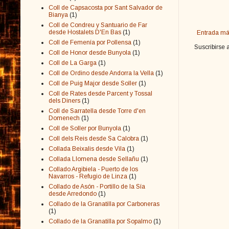
Coll de Capsacosta por Sant Salvador de
Bianya
(1)
Coll de Condreu y Santuario de Far
desde Hostalets D'En Bas
(1)
Entrada má
Coll de Femenía por Pollensa
(1)
Suscribirse 
Coll de Honor desde Bunyola
(1)
Coll de La Garga
(1)
Coll de Ordino desde Andorra la Vella
(1)
Coll de Puig Major desde Soller
(1)
Coll de Rates desde Parcent y Tossal
dels Diners
(1)
Coll de Sarratella desde Torre d'en
Domenech
(1)
Coll de Soller por Bunyola
(1)
Coll dels Reis desde Sa Calobra
(1)
Collada Beixalis desde Vila
(1)
Collada Llomena desde Sellañu
(1)
Collado Argibiela - Puerto de los
Navarros - Refugio de Linza
(1)
Collado de Asón - Portillo de la Sía
desde Arredondo
(1)
Collado de la Granatilla por Carboneras
(1)
Collado de la Granatilla por Sopalmo
(1)