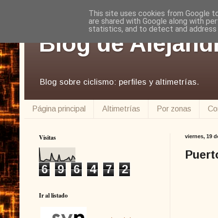
This site uses cookies from Google to 
are shared with Google along with per
statistics, and to detect and address
Blog de Alejand
Blog sobre ciclismo: perfiles y altimetrías.
Página principal
Altimetrías
Por zonas
Co
Visitas
viernes, 19 d
Puert
6
9
6
4
7
2
Ir al listado