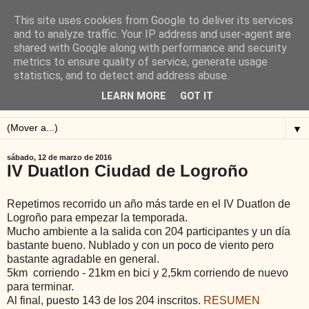
This site uses cookies from Google to deliver its services
Blog de Alejandro San
and to analyze traffic. Your IP address and user-agent are
shared with Google along with performance and security
Vicente
metrics to ensure quality of service, generate usage
statistics, and to detect and address abuse.
Blog sobre ciclismo: perfiles y altimetrías.
LEARN MORE
GOT IT
▼
sábado, 12 de marzo de 2016
IV Duatlon Ciudad de Logroño
Repetimos recorrido un año más tarde en el IV Duatlon de
Logroño para empezar la temporada.
Mucho ambiente a la salida con 204 participantes y un día
bastante bueno. Nublado y con un poco de viento pero
bastante agradable en general.
5km corriendo - 21km en bici y 2,5km corriendo de nuevo
para terminar.
Al final, puesto 143 de los 204 inscritos.
RESUMEN