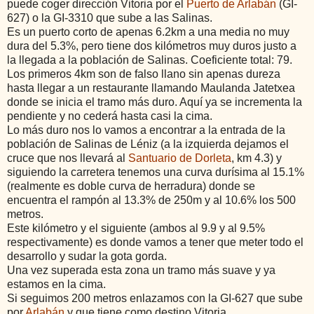
puede coger dirección Vitoria por el
Puerto de Arlabán
(GI-
627) o la GI-3310 que sube a las Salinas.
Es un puerto corto de apenas 6.2km a una media no muy
dura del 5.3%, pero tiene dos kilómetros muy duros justo a
la llegada a la población de Salinas. Coeficiente total: 79.
Los primeros 4km son de falso llano sin apenas dureza
hasta llegar a un restaurante llamando Maulanda Jatetxea
donde se inicia el tramo más duro. Aquí ya se incrementa la
pendiente y no cederá hasta casi la cima.
Lo más duro nos lo vamos a encontrar a la entrada de la
población de Salinas de Léniz (a la izquierda dejamos el
cruce que nos llevará al
Santuario de Dorleta
, km 4.3) y
siguiendo la carretera tenemos una curva durísima al 15.1%
(realmente es doble curva de herradura) donde se
encuentra el rampón al 13.3% de 250m y al 10.6% los 500
metros.
Este kilómetro y el siguiente (ambos al 9.9 y al 9.5%
respectivamente) es donde vamos a tener que meter todo el
desarrollo y sudar la gota gorda.
Una vez superada esta zona un tramo más suave y ya
estamos en la cima.
Si seguimos 200 metros enlazamos con la GI-627 que sube
por
Arlabán
y que tiene como destino Vitoria.