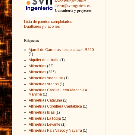
www.svningenieria.es
alesvn@svningenieria.es
Consultoría y proyectos
Lista de puertos completados
Duatlones y triatlones
Etiquetas
Ajamil de Cameros desde cruce LR250
(1)
Alquiler de estudio
(1)
Altimetrias
(22)
Altimetrías
(286)
Altimetrías Andalucía
(1)
Altimetrías Aragón
(1)
Altimetrías Castilla-León-Madrid-La
Mancha
(1)
Altimetrías Cataluña
(1)
Altimetrías Cordillera Cantábrica
(1)
Altimetrías Islas
(1)
Altimetrías La Rioja
(1)
Altimetrías Levante
(1)
Altimetrías País Vasco y Navarra
(1)