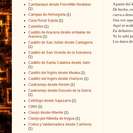
A partir del
Cambasque desde Pierrefitte-Nestalas
(1)
De hecho, es
Campas de Arimegorta
(1)
curva a dere
Una vez supe
Casa Rural Sojula
(1)
Aquí se acab
Casielles
(1)
En definitiv
Castillo de Aracena desde embalse de
Yo lo subí p
Aracena
(1)
Los datos de
Castillo de San Julián desde Cartagena
(1)
Castillo de San Vicente de la Sonsierra
(1)
Castillo de Santa Catalina desde Jaén
(1)
Castillo del Inglés desde Meaka
(1)
Castillo del Inglés desde Oiartzun
(1)
Castroviejo desde Alesón
(1)
Castroviejo desde Duruelo de la Sierra
(1)
Cellórigo desde Sajazarra
(1)
CIMA
(1)
Clavijo desde Alberite
(1)
Clavijo por Albelda de Iregua
(1)
Codos y Valdemadera desde Cariñena
(1)