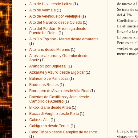
de nuevo a L
Alto de Uitzi desde Leitza
(1)
Se trata de 
Alto de Valmala
(1)
del 4.7%.
Alto de Velefique por Velefique
(1)
Coeficiente 
Alto del Naranco desde Oviedo
(1)
La altimetrí
Alto del Perdón - Erreniega desde
llevará a la
Puente La Reina
(1)
El primer km
Alto Do Espinho - Marao desde Amarante
Pero es en e
(1)
verdad es qu
Altollano desde Mirones
(1)
metros mas 
Altos de Ulzurrun y Guembe desde
Anotz
(1)
Arangoiti por Bigüezal
(1)
Azkarate y Azurki desde Elgoibar
(1)
Balneario de Panticosa
(1)
Bárdenas Reales
(1)
Barragem do Alvao desde Vila Real
(1)
Baterías de Castillitos y Jorel desde
Campillo de Adentro
(1)
Bikotx Gane desde Artea
(1)
Bocca di Verghio desde Porto
(1)
Cabeza Alta
(1)
Cabigordo desde Teruel
(1)
Luego, la su
Cabo Tiñoso desde Campillo de Adentro
(1)
vistas con S