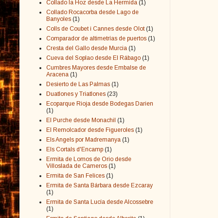
Collado la Hoz desde La Hermida
(1)
Collado Rocacorba desde Lago de
Banyoles
(1)
Colls de Coubet i Cannes desde Olot
(1)
Comparador de altimetrías de puertos
(1)
Cresta del Gallo desde Murcia
(1)
Cueva del Soplao desde El Rábago
(1)
Cumbres Mayores desde Embalse de
Aracena
(1)
Desierto de Las Palmas
(1)
Duatlones y Triatlones
(23)
Ecoparque Rioja desde Bodegas Darien
(1)
El Purche desde Monachil
(1)
El Remolcador desde Figueroles
(1)
Els Angels por Madremanya
(1)
Els Cortals d'Encamp
(1)
Ermita de Lomos de Orio desde
Villoslada de Cameros
(1)
Ermita de San Felices
(1)
Ermita de Santa Bárbara desde Ezcaray
(1)
Ermita de Santa Lucía desde Alcossebre
(1)