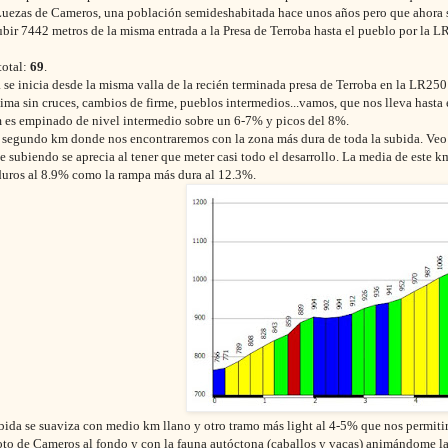
uezas de Cameros, una población semideshabitada hace unos años pero que ahora s
subir 7442 metros de la misma entrada a la Presa de Terroba hasta el pueblo por l
total:
69
.
a se inicia desde la misma valla de la recién terminada presa de Terroba en la LR25
 cima sin cruces, cambios de firme, pueblos intermedios...vamos, que nos lleva hasta
 es empinado de nivel intermedio sobre un 6-7% y picos del 8%.
l segundo km donde nos encontraremos con la zona más dura de toda la subida. Veo a
e subiendo se aprecia al tener que meter casi todo el desarrollo. La media de este
duros al 8.9% como la rampa más dura al 12.3%.
bida se suaviza con medio km llano y otro tramo más light al 4-5% que nos permitirá
oto de Cameros al fondo y con la fauna autóctona (caballos y vacas) animándome la