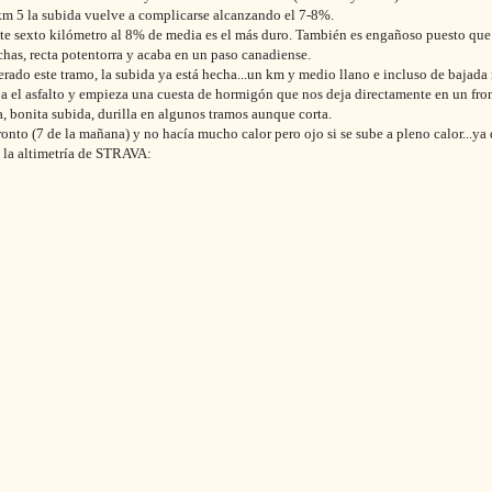
 km 5 la subida vuelve a complicarse alcanzando el 7-8%.
te sexto kilómetro al 8% de media es el más duro. También es engañoso puesto qu
chas, recta potentorra y acaba en un paso canadiense.
rado este tramo, la subida ya está hecha...un km y medio llano e incluso de bajada n
a el asfalto y empieza una cuesta de hormigón que nos deja directamente en un front
a, bonita subida, durilla en algunos tramos aunque corta.
ronto (7 de la mañana) y no hacía mucho calor pero ojo si se sube a pleno calor...ya
 la altimetría de STRAVA: