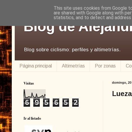
This site uses cookies from Google to 
are shared with Google along with per
statistics, and to detect and address
Blog de Alejand
Blog sobre ciclismo: perfiles y altimetrías.
Página principal
Altimetrías
Por zonas
Co
Visitas
domingo, 20 
Lueza
6
9
5
6
5
2
Ir al listado