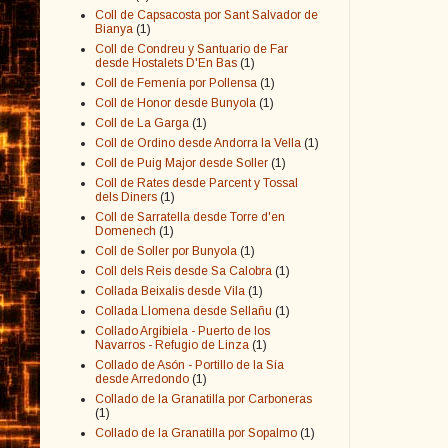
Coll de Capsacosta por Sant Salvador de
Bianya
(1)
Coll de Condreu y Santuario de Far
desde Hostalets D'En Bas
(1)
Coll de Femenía por Pollensa
(1)
Coll de Honor desde Bunyola
(1)
Coll de La Garga
(1)
Coll de Ordino desde Andorra la Vella
(1)
Coll de Puig Major desde Soller
(1)
Coll de Rates desde Parcent y Tossal
dels Diners
(1)
Coll de Sarratella desde Torre d'en
Domenech
(1)
Coll de Soller por Bunyola
(1)
Coll dels Reis desde Sa Calobra
(1)
Collada Beixalis desde Vila
(1)
Collada Llomena desde Sellañu
(1)
Collado Argibiela - Puerto de los
Navarros - Refugio de Linza
(1)
Collado de Asón - Portillo de la Sía
desde Arredondo
(1)
Collado de la Granatilla por Carboneras
(1)
Collado de la Granatilla por Sopalmo
(1)