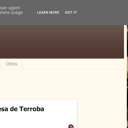
 user-agent
nerate usage
LEARN MORE
GOT IT
Otros