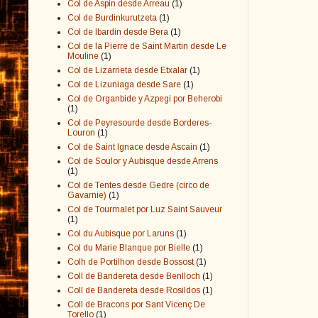
Col de Aspin desde Arreau
(1)
Col de Burdinkurutzeta
(1)
Col de Ibardin desde Bera
(1)
Col de la Pierre de Saint Martin desde Le
Mouline
(1)
Col de Lizarrieta desde Etxalar
(1)
Col de Lizuniaga desde Sare
(1)
Col de Organbide y Azpegi por Beherobi
(1)
Col de Peyresourde desde Borderes-
Louron
(1)
Col de Saint Ignace desde Ascain
(1)
Col de Soulor y Aubisque desde Arrens
(1)
Col de Tentes desde Gedre (circo de
Gavarnie)
(1)
Col de Tourmalet por Luz Saint Sauveur
(1)
Col du Aubisque por Laruns
(1)
Col du Marie Blanque por Bielle
(1)
Colh de Portilhon desde Bossost
(1)
Coll de Bandereta desde Benlloch
(1)
Coll de Bandereta desde Rosildos
(1)
Coll de Bracons por Sant Vicenç De
Torello
(1)