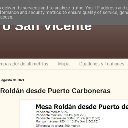
deliver its services and to analyze traffic. Your IP address and
formance and security metrics to ensure quality of service, ge
 abuse.
ro San Vicente
mparador de altimetrías
Mapa
Duatlones y Triatlones
e agosto de 2021
Roldán desde Puerto Carboneras