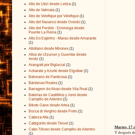
Alto de Uitzi desde Leitza
(1)
Alto de Valmala
(1)
Alto de Velefique por Velefique
(1)
Alto del Naranco desde Oviedo
(1)
Alto del Perdón - Erreniega desde
Puente La Reina
(1)
Alto Do Espinho - Marao desde Amarante
(1)
Altollano desde Mirones
(1)
Altos de Ulzurrun y Guembe desde
Anotz
(1)
Arangoiti por Bigüezal
(1)
Azkarate y Azurki desde Elgoibar
(1)
Balneario de Panticosa
(1)
Bárdenas Reales
(1)
Barragem do Alvao desde Vila Real
(1)
Baterías de Castillitos y Jorel desde
Campillo de Adentro
(1)
Bikotx Gane desde Artea
(1)
Bocca di Verghio desde Porto
(1)
Cabeza Alta
(1)
Cabigordo desde Teruel
(1)
Martes, 17 
Cabo Tiñoso desde Campillo de Adentro
Y después de
(1)