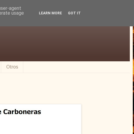
 user-agent
nerate usage
LEARN MORE
GOT IT
Otros