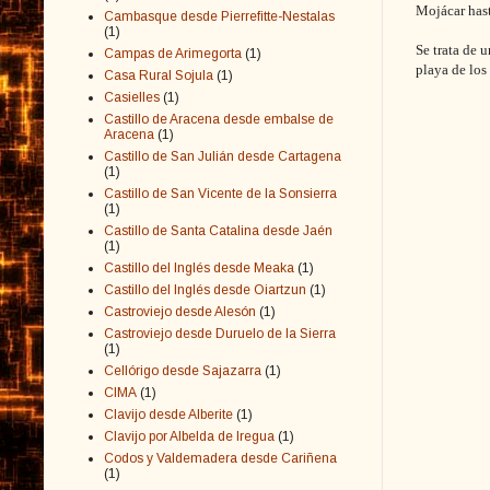
Mojácar hast
Cambasque desde Pierrefitte-Nestalas
(1)
Se trata de 
Campas de Arimegorta
(1)
playa de los
Casa Rural Sojula
(1)
Casielles
(1)
Castillo de Aracena desde embalse de
Aracena
(1)
Castillo de San Julián desde Cartagena
(1)
Castillo de San Vicente de la Sonsierra
(1)
Castillo de Santa Catalina desde Jaén
(1)
Castillo del Inglés desde Meaka
(1)
Castillo del Inglés desde Oiartzun
(1)
Castroviejo desde Alesón
(1)
Castroviejo desde Duruelo de la Sierra
(1)
Cellórigo desde Sajazarra
(1)
CIMA
(1)
Clavijo desde Alberite
(1)
Clavijo por Albelda de Iregua
(1)
Codos y Valdemadera desde Cariñena
(1)