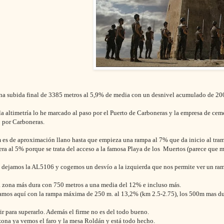
una subida final de 3385 metros al 5,9% de media con un desnivel acumulado de 200
 la altimetría lo he marcado al paso por el Puerto de Carboneras y la empresa de cem
o por Carboneras.
 es de aproximación llano hasta que empieza una rampa al 7% que da inicio al tra
era al 5% porque se trata del acceso a la famosa Playa de los Muertos (parece que 
 dejamos la AL5106 y cogemos un desvío a la izquierda que nos permite ver un ra
la zona más dura con 750 metros a una media del 12% e incluso más.
amos aquí con la rampa máxima de 250 m. al 13,2% (km 2.5-2.75), los 500m mas du
ir para superarlo. Además el firme no es del todo bueno.
zona ya vemos el faro y la mesa Roldán y está todo hecho.