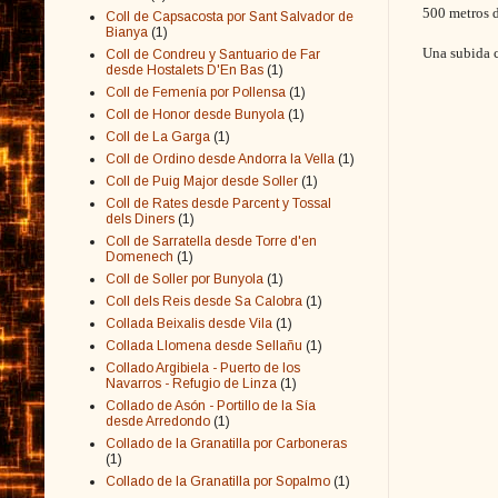
500 metros d
Coll de Capsacosta por Sant Salvador de
Bianya
(1)
Una subida c
Coll de Condreu y Santuario de Far
desde Hostalets D'En Bas
(1)
Coll de Femenía por Pollensa
(1)
Coll de Honor desde Bunyola
(1)
Coll de La Garga
(1)
Coll de Ordino desde Andorra la Vella
(1)
Coll de Puig Major desde Soller
(1)
Coll de Rates desde Parcent y Tossal
dels Diners
(1)
Coll de Sarratella desde Torre d'en
Domenech
(1)
Coll de Soller por Bunyola
(1)
Coll dels Reis desde Sa Calobra
(1)
Collada Beixalis desde Vila
(1)
Collada Llomena desde Sellañu
(1)
Collado Argibiela - Puerto de los
Navarros - Refugio de Linza
(1)
Collado de Asón - Portillo de la Sía
desde Arredondo
(1)
Collado de la Granatilla por Carboneras
(1)
Collado de la Granatilla por Sopalmo
(1)