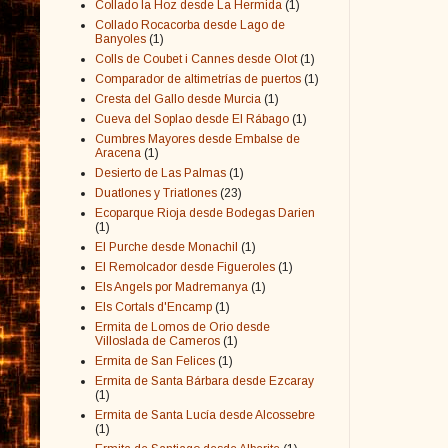
Collado la Hoz desde La Hermida
(1)
Collado Rocacorba desde Lago de
Banyoles
(1)
Colls de Coubet i Cannes desde Olot
(1)
Comparador de altimetrías de puertos
(1)
Cresta del Gallo desde Murcia
(1)
Cueva del Soplao desde El Rábago
(1)
Cumbres Mayores desde Embalse de
Aracena
(1)
Desierto de Las Palmas
(1)
Duatlones y Triatlones
(23)
Ecoparque Rioja desde Bodegas Darien
(1)
El Purche desde Monachil
(1)
El Remolcador desde Figueroles
(1)
Els Angels por Madremanya
(1)
Els Cortals d'Encamp
(1)
Ermita de Lomos de Orio desde
Villoslada de Cameros
(1)
Ermita de San Felices
(1)
Ermita de Santa Bárbara desde Ezcaray
(1)
Ermita de Santa Lucía desde Alcossebre
(1)