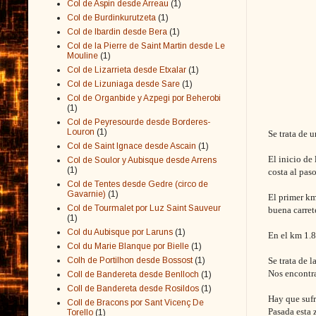
Col de Aspin desde Arreau
(1)
Col de Burdinkurutzeta
(1)
Col de Ibardin desde Bera
(1)
Col de la Pierre de Saint Martin desde Le
Mouline
(1)
Col de Lizarrieta desde Etxalar
(1)
Col de Lizuniaga desde Sare
(1)
Col de Organbide y Azpegi por Beherobi
(1)
Col de Peyresourde desde Borderes-
Louron
(1)
Se trata de 
Col de Saint Ignace desde Ascain
(1)
El inicio de
Col de Soulor y Aubisque desde Arrens
(1)
costa al pas
Col de Tentes desde Gedre (circo de
Gavarnie)
(1)
El primer km
Col de Tourmalet por Luz Saint Sauveur
buena carret
(1)
Col du Aubisque por Laruns
(1)
En el km 1.8
Col du Marie Blanque por Bielle
(1)
Colh de Portilhon desde Bossost
(1)
Se trata de 
Nos encontr
Coll de Bandereta desde Benlloch
(1)
Coll de Bandereta desde Rosildos
(1)
Hay que sufr
Coll de Bracons por Sant Vicenç De
Pasada esta 
Torello
(1)