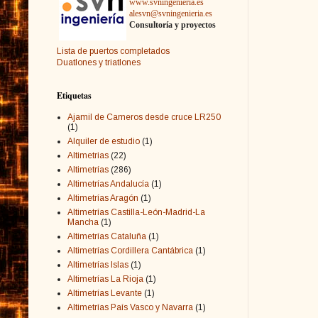
www.svningenieria.es
alesvn@svningenieria.es
Consultoría y proyectos
Lista de puertos completados
Duatlones y triatlones
Etiquetas
Ajamil de Cameros desde cruce LR250
(1)
Alquiler de estudio
(1)
Altimetrias
(22)
Altimetrías
(286)
Altimetrías Andalucía
(1)
Altimetrías Aragón
(1)
Altimetrías Castilla-León-Madrid-La
Mancha
(1)
Altimetrías Cataluña
(1)
Altimetrías Cordillera Cantábrica
(1)
Altimetrías Islas
(1)
Altimetrías La Rioja
(1)
Altimetrías Levante
(1)
Altimetrías País Vasco y Navarra
(1)