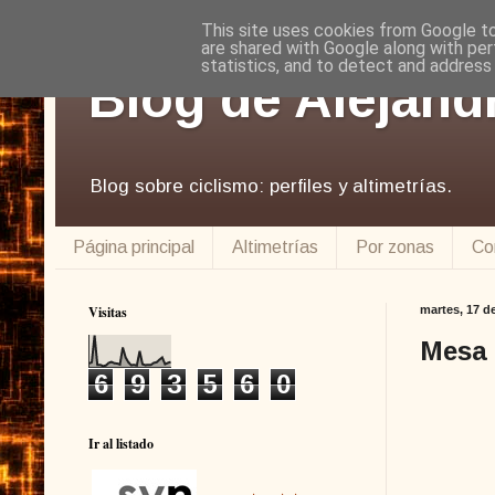
This site uses cookies from Google to 
are shared with Google along with per
statistics, and to detect and address
Blog de Alejand
Blog sobre ciclismo: perfiles y altimetrías.
Página principal
Altimetrías
Por zonas
Co
Visitas
martes, 17 d
Mesa 
6
9
3
5
6
0
Ir al listado