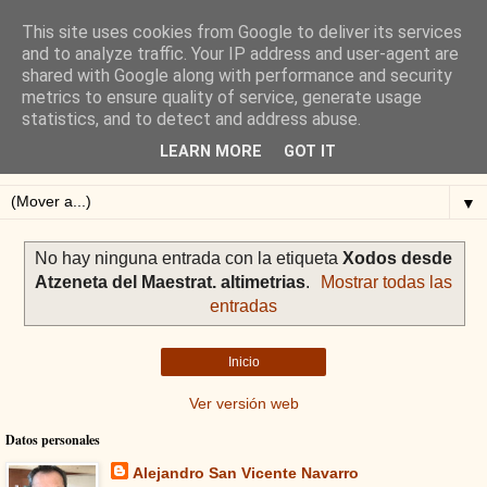
This site uses cookies from Google to deliver its services
Blog de Alejandro San
and to analyze traffic. Your IP address and user-agent are
shared with Google along with performance and security
Vicente
metrics to ensure quality of service, generate usage
statistics, and to detect and address abuse.
Blog sobre ciclismo: perfiles y altimetrías.
LEARN MORE
GOT IT
▼
No hay ninguna entrada con la etiqueta
Xodos desde
Atzeneta del Maestrat. altimetrias
.
Mostrar todas las
entradas
Inicio
Ver versión web
Datos personales
Alejandro San Vicente Navarro