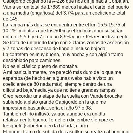
Cabigordo cogiendo la A-226 que nos dirije hacia Corbalán.
Van a ser un total de 17889 metros hasta el cartel del puerto
a una media (engañosa) del 3.7% para un coeficiente total
de 145.
La rampa más dura se encuentra entre el km 15.5-15.75 al
10.1%, mientras que los 500m y el km más duro se sitúan
entre el 5.5-6 y 6-7, con un 8.9% y un 7.6% respectivamente.
Se trata de un puerto largo con 3 claras zonas de ascensión
y 2 zonas de descanso de llano e incluso bajada.
La carretera es muy buena, muy ancha y con algún tramo
desdoblado para camiones.
No es el clásico puerto de montaña.
A mi particularmente, me pareció más duro de lo que me
esperaba (de hecho en algunas webs había visto un
coeficiente de 80 nada más), siempre dentro de una
dificultad baja/media ya que no tiene grandes rampas.
Creo recordar una etapa de la vuelta con Vanderbroucke
subiendo a plato grande Cabigordo en la que me
impresionó bastante...sería el año 97 o 98.
También el frío influyó, ya que aunque era un día
relativamente bueno, Teruel en diciembre siempre es
fresquete (sobretodo en la bajada, claro)
El primer tramo de subida de casi 4km se realiza al principio