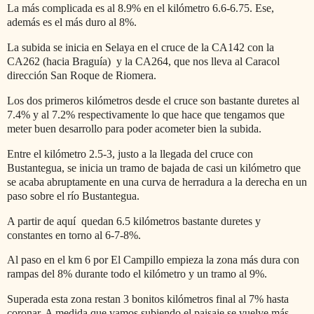
La más complicada es al 8.9% en el kilómetro 6.6-6.75. Ese,
además es el más duro al 8%.
La subida se inicia en Selaya en el cruce de la CA142 con la
CA262 (hacia Braguía) y la CA264, que nos lleva al Caracol
dirección San Roque de Riomera.
Los dos primeros kilómetros desde el cruce son bastante duretes al
7.4% y al 7.2% respectivamente lo que hace que tengamos que
meter buen desarrollo para poder acometer bien la subida.
Entre el kilómetro 2.5-3, justo a la llegada del cruce con
Bustantegua, se inicia un tramo de bajada de casi un kilómetro que
se acaba abruptamente en una curva de herradura a la derecha en un
paso sobre el río Bustantegua.
A partir de aquí quedan 6.5 kilómetros bastante duretes y
constantes en torno al 6-7-8%.
Al paso en el km 6 por El Campillo empieza la zona más dura con
rampas del 8% durante todo el kilómetro y un tramo al 9%.
Superada esta zona restan 3 bonitos kilómetros final al 7% hasta
coronar. A medida que vamos subiendo el paisaje se vuelve más