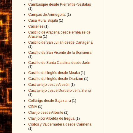
Cambasque desde Pierrefitte-Nestalas
(1)
Campas de Arimegorta
(1)
Casa Rural Sojula
(1)
Casielles
(1)
Castillo de Aracena desde embalse de
Aracena
(1)
Castillo de San Julián desde Cartagena
(1)
Castillo de San Vicente de la Sonsierra
(1)
Castillo de Santa Catalina desde Jaén
(1)
Castillo del Inglés desde Meaka
(1)
Castillo del Inglés desde Oiartzun
(1)
Castroviejo desde Alesón
(1)
Castroviejo desde Duruelo de la Sierra
(1)
Cellórigo desde Sajazarra
(1)
CIMA
(1)
Clavijo desde Alberite
(1)
Clavijo por Albelda de Iregua
(1)
Codos y Valdemadera desde Cariñena
(1)