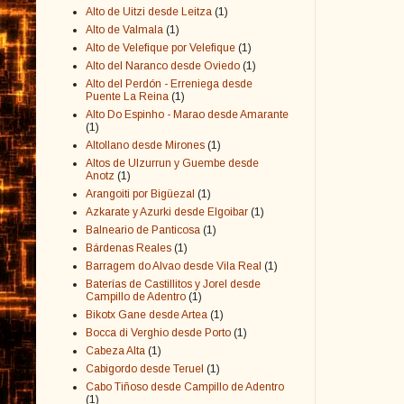
Alto de Uitzi desde Leitza
(1)
Alto de Valmala
(1)
Alto de Velefique por Velefique
(1)
Alto del Naranco desde Oviedo
(1)
Alto del Perdón - Erreniega desde
Puente La Reina
(1)
Alto Do Espinho - Marao desde Amarante
(1)
Altollano desde Mirones
(1)
Altos de Ulzurrun y Guembe desde
Anotz
(1)
Arangoiti por Bigüezal
(1)
Azkarate y Azurki desde Elgoibar
(1)
Balneario de Panticosa
(1)
Bárdenas Reales
(1)
Barragem do Alvao desde Vila Real
(1)
Baterías de Castillitos y Jorel desde
Campillo de Adentro
(1)
Bikotx Gane desde Artea
(1)
Bocca di Verghio desde Porto
(1)
Cabeza Alta
(1)
Cabigordo desde Teruel
(1)
Cabo Tiñoso desde Campillo de Adentro
(1)