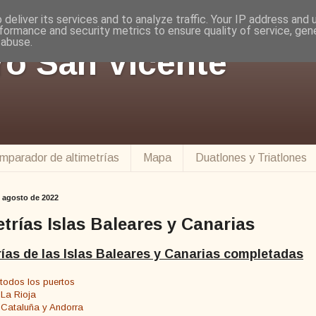
deliver its services and to analyze traffic. Your IP address and
formance and security metrics to ensure quality of service, ge
 abuse.
ro San Vicente
mparador de altimetrías
Mapa
Duatlones y Triatlones
e agosto de 2022
etrías Islas Baleares y Canarias
rías de las Islas Baleares y Canarias completadas
 todos los puertos
 La Rioja
s Cataluña y Andorra