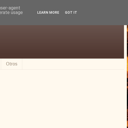
 user-agent
nerate usage
LEARN MORE
GOT IT
Otros