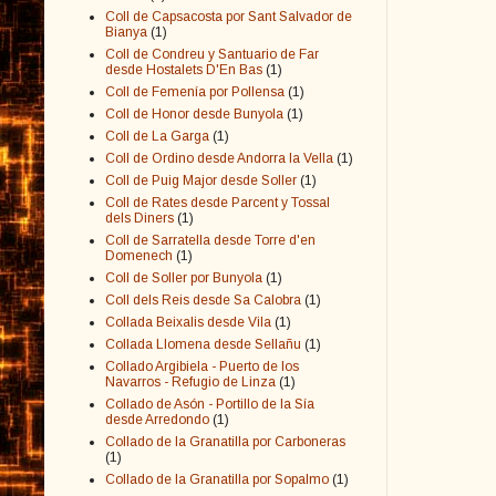
Coll de Capsacosta por Sant Salvador de
Bianya
(1)
Coll de Condreu y Santuario de Far
desde Hostalets D'En Bas
(1)
Coll de Femenía por Pollensa
(1)
Coll de Honor desde Bunyola
(1)
Coll de La Garga
(1)
Coll de Ordino desde Andorra la Vella
(1)
Coll de Puig Major desde Soller
(1)
Coll de Rates desde Parcent y Tossal
dels Diners
(1)
Coll de Sarratella desde Torre d'en
Domenech
(1)
Coll de Soller por Bunyola
(1)
Coll dels Reis desde Sa Calobra
(1)
Collada Beixalis desde Vila
(1)
Collada Llomena desde Sellañu
(1)
Collado Argibiela - Puerto de los
Navarros - Refugio de Linza
(1)
Collado de Asón - Portillo de la Sía
desde Arredondo
(1)
Collado de la Granatilla por Carboneras
(1)
Collado de la Granatilla por Sopalmo
(1)