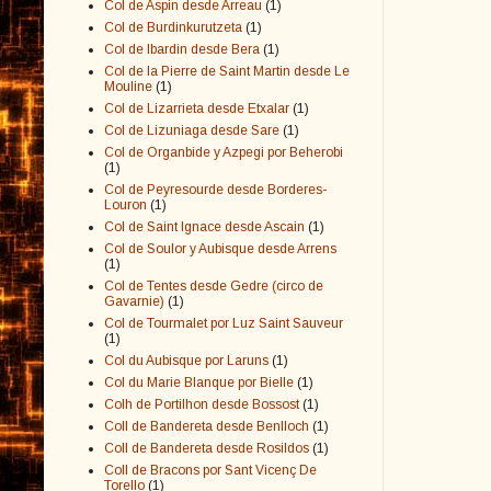
Col de Aspin desde Arreau
(1)
Col de Burdinkurutzeta
(1)
Col de Ibardin desde Bera
(1)
Col de la Pierre de Saint Martin desde Le
Mouline
(1)
Col de Lizarrieta desde Etxalar
(1)
Col de Lizuniaga desde Sare
(1)
Col de Organbide y Azpegi por Beherobi
(1)
Col de Peyresourde desde Borderes-
Louron
(1)
Col de Saint Ignace desde Ascain
(1)
Col de Soulor y Aubisque desde Arrens
(1)
Col de Tentes desde Gedre (circo de
Gavarnie)
(1)
Col de Tourmalet por Luz Saint Sauveur
(1)
Col du Aubisque por Laruns
(1)
Col du Marie Blanque por Bielle
(1)
Colh de Portilhon desde Bossost
(1)
Coll de Bandereta desde Benlloch
(1)
Coll de Bandereta desde Rosildos
(1)
Coll de Bracons por Sant Vicenç De
Torello
(1)