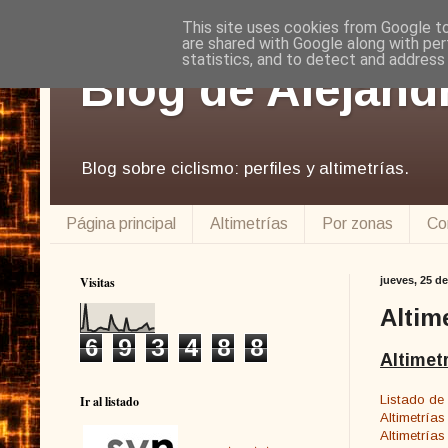
This site uses cookies from Google to 
are shared with Google along with per
statistics, and to detect and address
Blog de Alejand
Blog sobre ciclismo: perfiles y altimetrías.
Página principal
Altimetrías
Por zonas
Co
Visitas
jueves, 25 d
Altim
6
9
3
4
8
8
Altimet
Listado de
Ir al listado
Altimetrías
Altimetría