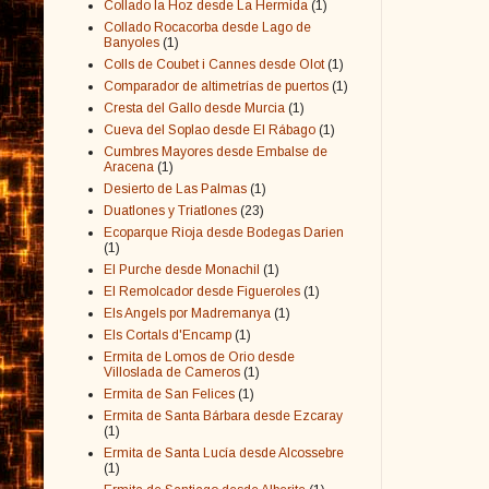
Collado la Hoz desde La Hermida
(1)
Collado Rocacorba desde Lago de
Banyoles
(1)
Colls de Coubet i Cannes desde Olot
(1)
Comparador de altimetrías de puertos
(1)
Cresta del Gallo desde Murcia
(1)
Cueva del Soplao desde El Rábago
(1)
Cumbres Mayores desde Embalse de
Aracena
(1)
Desierto de Las Palmas
(1)
Duatlones y Triatlones
(23)
Ecoparque Rioja desde Bodegas Darien
(1)
El Purche desde Monachil
(1)
El Remolcador desde Figueroles
(1)
Els Angels por Madremanya
(1)
Els Cortals d'Encamp
(1)
Ermita de Lomos de Orio desde
Villoslada de Cameros
(1)
Ermita de San Felices
(1)
Ermita de Santa Bárbara desde Ezcaray
(1)
Ermita de Santa Lucía desde Alcossebre
(1)