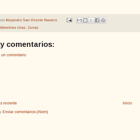
por
Alejandro San Vicente Navarro
Altimetrías Islas
,
Zonas
y comentarios:
r un comentario
s reciente
Inicio
a:
Enviar comentarios (Atom)