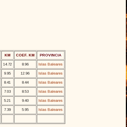
KM
COEF. KM
PROVINCIA
14.72
8.96
Islas Baleares
9.95
12.96
Islas Baleares
8.41
8.44
Islas Baleares
7.03
8.53
Islas Baleares
5.21
9.40
Islas Baleares
7.39
5.95
Islas Baleares