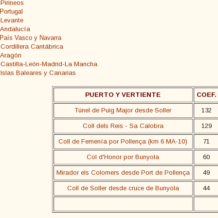
 Pirineos
 Portugal
 Levante
s Andalucía
 País Vasco y Navarra
 Cordillera Cantábrica
s Aragón
s Castilla-León-Madrid-La Mancha
 Islas Baleares y Canarias
PUERTO Y VERTIENTE
COEF.
Túnel de Puig Major desde Soller
132
Coll dels Reis - Sa Calobra
129
Coll de Femenía por Pollença (km 6 MA-10)
71
Col d'Honor por Bunyola
60
Mirador els Colomers desde Port de Pollença
49
Coll de Soller desde cruce de Bunyola
44