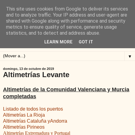
This site uses cookies from Google to deliver its services
Blog de Alejandro San
and to analyze traffic. Your IP address and user-agent are
shared with Google along with performance and security
Vicente
metrics to ensure quality of service, generate usage
statistics, and to detect and address abuse.
Blog sobre ciclismo: perfiles y altimetrías.
LEARN MORE
GOT IT
▼
domingo, 13 de octubre de 2019
Altimetrías Levante
Altimetrías de la Comunidad Valenciana y Murcia
completadas
Listado de todos los puertos
Altimetrías La Rioja
Altimetrías Cataluña yAndorra
Altimetrías Pirineos
Altimetrías Extremadura y Portugal