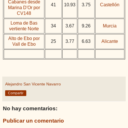
Cabanes desde
41
10.93
3.75
Castellón
Marina D'Or por
CV148
Loma de Bas
34
3.67
9.26
Murcia
vertiente Norte
Alto de Ebo por
25
3.77
6.63
Alicante
Vall de Ebo
Alejandro San Vicente Navarro
Compartir
No hay comentarios:
Publicar un comentario