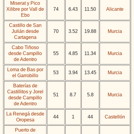
Miserat y Pico
Xilibre por Vall de
74
6.43
11.50
Alicante
Ebo
Castillo de San
Julián desde
70
3.52
19.88
Murcia
Cartagena
Cabo Tiñoso
desde Campillo
55
4.85
11.34
Murcia
de Adentro
Loma de Bas por
53
3.94
13.45
Murcia
el Garrobillo
Baterías de
Castillitos y Jorel
51
8.7
5.8
Murcia
desde Campillo
de Adentro
La Renegá desde
44
1
44
Castellón
Oropesa
Puerto de