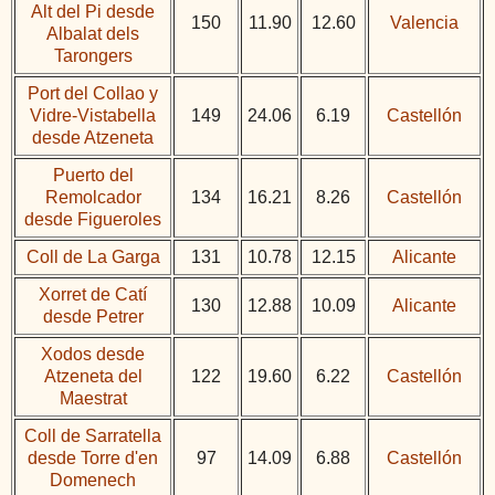
Alt del Pi desde
150
11.90
12.60
Valencia
Albalat dels
Tarongers
Port del Collao y
Vidre-Vistabella
149
24.06
6.19
Castellón
desde Atzeneta
Puerto del
Remolcador
134
16.21
8.26
Castellón
desde Figueroles
Coll de La Garga
131
10.78
12.15
Alicante
Xorret de Catí
130
12.88
10.09
Alicante
desde Petrer
Xodos desde
Atzeneta del
122
19.60
6.22
Castellón
Maestrat
Coll de Sarratella
desde Torre d'en
97
14.09
6.88
Castellón
Domenech