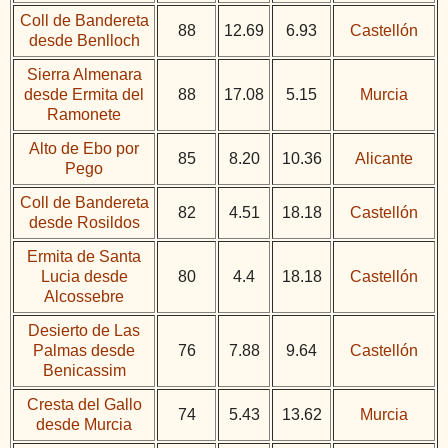
Coll de Bandereta
88
12.69
6.93
Castellón
desde Benlloch
Sierra Almenara
desde Ermita del
88
17.08
5.15
Murcia
Ramonete
Alto de Ebo por
85
8.20
10.36
Alicante
Pego
Coll de Bandereta
82
4.51
18.18
Castellón
desde Rosildos
Ermita de Santa
Lucia desde
80
4.4
18.18
Castellón
Alcossebre
Desierto de Las
Palmas desde
76
7.88
9.64
Castellón
Benicassim
Cresta del Gallo
74
5.43
13.62
Murcia
desde Murcia