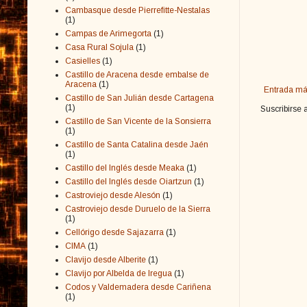
Cambasque desde Pierrefitte-Nestalas
(1)
Campas de Arimegorta
(1)
Casa Rural Sojula
(1)
Casielles
(1)
Castillo de Aracena desde embalse de
Aracena
(1)
Entrada má
Castillo de San Julián desde Cartagena
(1)
Suscribirse 
Castillo de San Vicente de la Sonsierra
(1)
Castillo de Santa Catalina desde Jaén
(1)
Castillo del Inglés desde Meaka
(1)
Castillo del Inglés desde Oiartzun
(1)
Castroviejo desde Alesón
(1)
Castroviejo desde Duruelo de la Sierra
(1)
Cellórigo desde Sajazarra
(1)
CIMA
(1)
Clavijo desde Alberite
(1)
Clavijo por Albelda de Iregua
(1)
Codos y Valdemadera desde Cariñena
(1)