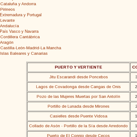
s Cataluña y Andorra
 Pirineos
 Extremadura y Portugal
 Levante
s Andalucía
 País Vasco y Navarra
 Cordillera Cantábrica
s Aragón
s Castilla-León-Madrid-La Mancha
 Islas Baleares y Canarias
PUERTO Y VERTIENTE
C
Jitu Escarandi desde Poncebos
Lagos de Covadonga desde Cangas de Onis
Pozo de las Mujeres Muertas por San Antolín
Portillo de Lunada desde Mirones
Casielles desde Puente Vidosa
Collado de Asón - Portillo de la Sía desde Arredondo
Puerto de El Connio desde Cecos