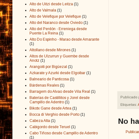
Alto de Uitzi desde Leitza
(1)
Alto de Valmala
(1)
Alto de Velefique por Velefique
(1)
Alto del Naranco desde Oviedo
(1)
Alto del Perdón - Erreniega desde
Puente La Reina
(1)
Alto Do Espinho - Marao desde Amarante
(1)
Altollano desde Mirones
(1)
Altos de Ulzurrun y Guembe desde
Anotz
(1)
Arangoiti por Bigüezal
(1)
Azkarate y Azurki desde Elgoibar
(1)
Balneario de Panticosa
(1)
Bárdenas Reales
(1)
Barragem do Alvao desde Vila Real
(1)
Publicado 
Baterías de Castillitos y Jorel desde
Campillo de Adentro
(1)
Etiquetas:
Bikotx Gane desde Artea
(1)
Bocca di Verghio desde Porto
(1)
No ha
Cabeza Alta
(1)
Cabigordo desde Teruel
(1)
Publica
Cabo Tiñoso desde Campillo de Adentro
(1)