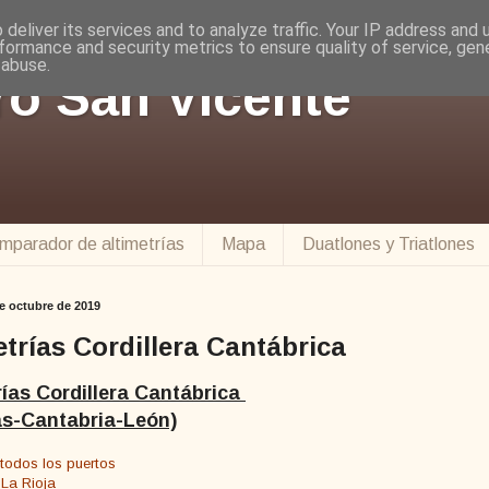
deliver its services and to analyze traffic. Your IP address and
formance and security metrics to ensure quality of service, ge
 abuse.
ro San Vicente
mparador de altimetrías
Mapa
Duatlones y Triatlones
e octubre de 2019
etrías Cordillera Cantábrica
rías Cordillera Cantábrica
as-Cantabria-León)
 todos los puertos
 La Rioja