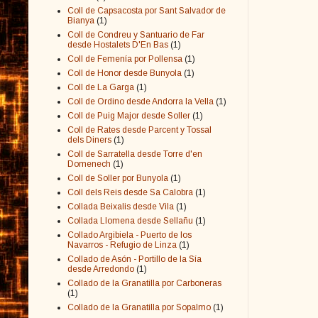
Coll de Capsacosta por Sant Salvador de
Bianya
(1)
Coll de Condreu y Santuario de Far
desde Hostalets D'En Bas
(1)
Coll de Femenía por Pollensa
(1)
Coll de Honor desde Bunyola
(1)
Coll de La Garga
(1)
Coll de Ordino desde Andorra la Vella
(1)
Coll de Puig Major desde Soller
(1)
Coll de Rates desde Parcent y Tossal
dels Diners
(1)
Coll de Sarratella desde Torre d'en
Domenech
(1)
Coll de Soller por Bunyola
(1)
Coll dels Reis desde Sa Calobra
(1)
Collada Beixalis desde Vila
(1)
Collada Llomena desde Sellañu
(1)
Collado Argibiela - Puerto de los
Navarros - Refugio de Linza
(1)
Collado de Asón - Portillo de la Sía
desde Arredondo
(1)
Collado de la Granatilla por Carboneras
(1)
Collado de la Granatilla por Sopalmo
(1)