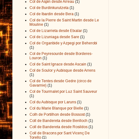
Col de Aspin desde Arreau
(1)
Col de Burdinkurutzeta
(1)
Col de Ibardin desde Bera
(1)
Col de la Pierre de Saint Martin desde Le
Mouline
(1)
Col de Lizarrieta desde Etxalar
(1)
Col de Lizuniaga desde Sare
(1)
Col de Organbide y Azpegi por Beherobi
(1)
Col de Peyresourde desde Borderes-
Louron
(1)
Col de Saint Ignace desde Ascain
(1)
Col de Soulor y Aubisque desde Arrens
(1)
Col de Tentes desde Gedre (circo de
Gavarnie)
(1)
Col de Tourmalet por Luz Saint Sauveur
(1)
Col du Aubisque por Laruns
(1)
Col du Marie Blanque por Bielle
(1)
Colh de Portilhon desde Bossost
(1)
Coll de Bandereta desde Benlloch
(1)
Coll de Bandereta desde Rosildos
(1)
Coll de Bracons por Sant Vicenç De
Torello
(1)