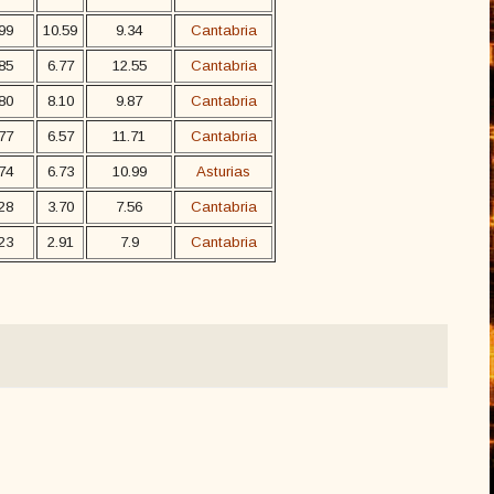
99
10.59
9.34
Cantabria
85
6.77
12.55
Cantabria
80
8.10
9.87
Cantabria
77
6.57
11.71
Cantabria
74
6.73
10.99
Asturias
28
3.70
7.56
Cantabria
23
2.91
7.9
Cantabria