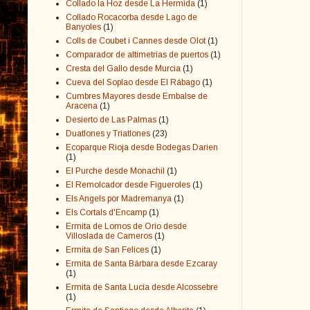
Collado la Hoz desde La Hermida
(1)
Collado Rocacorba desde Lago de
Banyoles
(1)
Colls de Coubet i Cannes desde Olot
(1)
Comparador de altimetrías de puertos
(1)
Cresta del Gallo desde Murcia
(1)
Cueva del Soplao desde El Rábago
(1)
Cumbres Mayores desde Embalse de
Aracena
(1)
Desierto de Las Palmas
(1)
Duatlones y Triatlones
(23)
Ecoparque Rioja desde Bodegas Darien
(1)
El Purche desde Monachil
(1)
El Remolcador desde Figueroles
(1)
Els Angels por Madremanya
(1)
Els Cortals d'Encamp
(1)
Ermita de Lomos de Orio desde
Villoslada de Cameros
(1)
Ermita de San Felices
(1)
Ermita de Santa Bárbara desde Ezcaray
(1)
Ermita de Santa Lucía desde Alcossebre
(1)