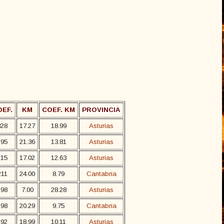
OEF.
KM
COEF. KM
PROVINCIA
328
17.27
18.99
Asturias
295
21.36
13.81
Asturias
215
17.02
12.63
Asturias
211
24.00
8.79
Cantabria
198
7.00
28.28
Asturias
198
20.29
9.75
Cantabria
192
18.99
10.11
Asturias