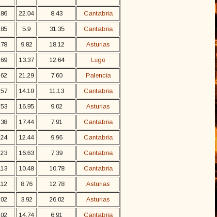
186
22.04
8.43
Cantabria
185
5.9
31.35
Cantabria
178
9.82
18.12
Asturias
169
13.37
12.64
Lugo
162
21.29
7.60
Palencia
157
14.10
11.13
Cantabria
153
16.95
9.02
Asturias
138
17.44
7.91
Cantabria
124
12.44
9.96
Cantabria
123
16.63
7.39
Cantabria
113
10.48
10.78
Cantabria
112
8.76
12.78
Asturias
102
3.92
26.02
Asturias
102
14.74
6.91
Cantabria