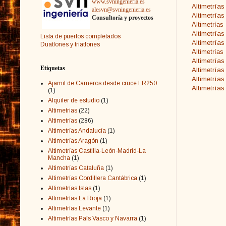
www.svningenieria.es
Altimetría
alesvn@svningenieria.es
Altimetrías
Consultoría y proyectos
Altimetrías
Altimetrías
Lista de puertos completados
Altimetría
Duatlones y triatlones
Altimetrías
Altimetrías
Etiquetas
Altimetría
Altimetría
Ajamil de Cameros desde cruce LR250
Altimetrías
(1)
Alquiler de estudio
(1)
Altimetrias
(22)
Altimetrías
(286)
Altimetrías Andalucía
(1)
Altimetrías Aragón
(1)
Altimetrías Castilla-León-Madrid-La
Mancha
(1)
Altimetrías Cataluña
(1)
Altimetrías Cordillera Cantábrica
(1)
Altimetrías Islas
(1)
Altimetrías La Rioja
(1)
Altimetrías Levante
(1)
Altimetrías País Vasco y Navarra
(1)