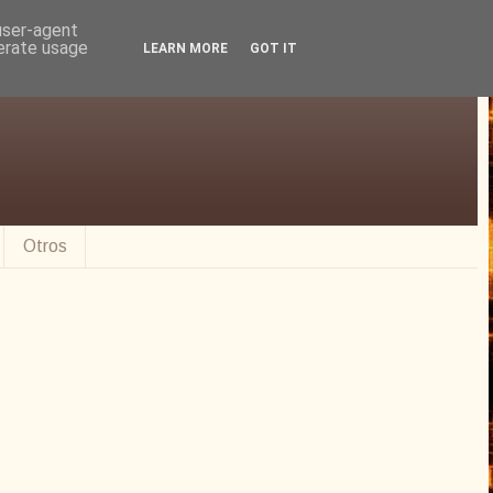
 user-agent
nerate usage
LEARN MORE
GOT IT
Otros