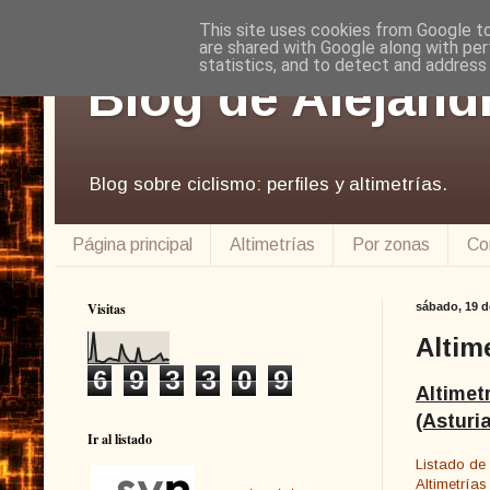
This site uses cookies from Google to 
are shared with Google along with per
statistics, and to detect and address
Blog de Alejand
Blog sobre ciclismo: perfiles y altimetrías.
Página principal
Altimetrías
Por zonas
Co
Visitas
sábado, 19 d
Altim
6
9
3
3
0
9
Altimet
(Asturi
Ir al listado
Listado de
Altimetrías